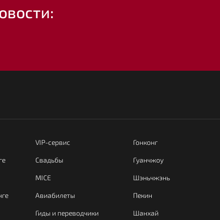
овости:
VIP-сервис
Гонконг
ге
Свадьбы
Гуанчжоу
MICE
Шэньчжэнь
нге
Авиабилеты
Пекин
Гиды и переводчики
Шанхай