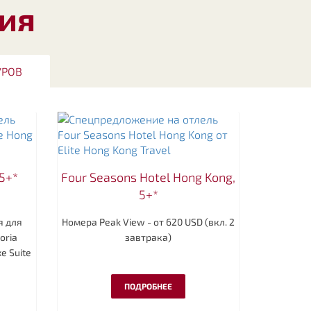
ия
УРОВ
 5+*
Four Seasons Hotel Hong Kong,
5+*
я для
Номера Peak View - от 620 USD (вкл. 2
oria
завтрака)
e Suite
ПОДРОБНЕЕ