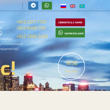
+852 2317 7720
фис
СВЯЖИТЕСЬ С НАМИ
+852 6466 1119
OS
НАПИСАТЬ НАМ
+852 5986 5465
hatsApp
русскоязычный
оординатор)
с!
18:52
Москва