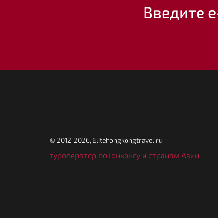
Введите e
© 2012-2026, Elitehongkongtravel.ru -
туроператор по Гонконгу и странам Азии