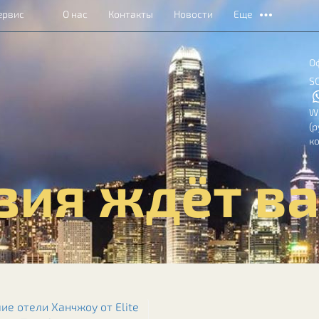
ервис
О нас
Контакты
Новости
Еще
О
S
W
(
к
зия ждёт ва