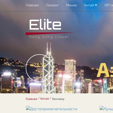
Главная
Гонконг
Макао
Китай
VIP с
А
23:52
Гонконг
/
/
Китай
Главная
Ханчжоу