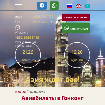
+852 2317 7720
Офис
СВЯЖИТЕСЬ С НАМИ
+852 6466 1119
SOS
НАПИСАТЬ НАМ
WhatsApp
+852 5986 5465
(русскоязычный
координатор)
21:26
16:26
Гонконг
Москва
Азия ждёт вас!
/
Главная
Авиабилеты
Авиабилеты в Гонконг