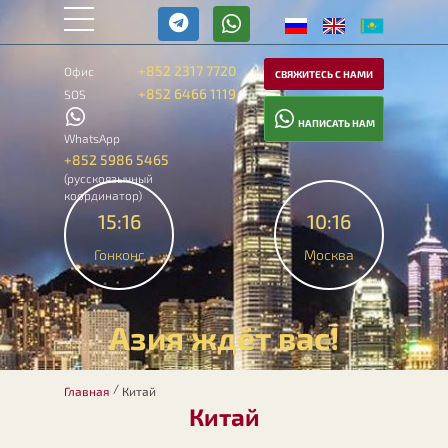
+852 2317 7720
Офис
СВЯЖИТЕСЬ С НАМИ
+852 6466 1119
SOS
НАПИСАТЬ НАМ
WhatsApp
+852 5986 5465
(русскоязычный
координатор)
15:16
10:16
Гонконг
Москва
Азия ждёт вас!
/
Главная
Китай
Китай