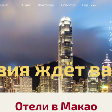
ервис
О нас
Контакты
Новости
Еще
О
S
W
(
к
зия ждёт ва
Отели в Макао