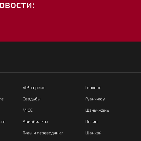
овости:
VIP-сервис
Гонконг
ге
Свадьбы
Гуанчжоу
MICE
Шэньчжэнь
нге
Авиабилеты
Пекин
Гиды и переводчики
Шанхай