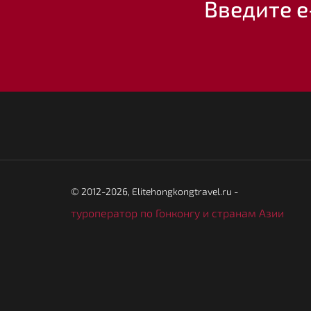
Введите e
© 2012-2026, Elitehongkongtravel.ru -
туроператор по Гонконгу и странам Азии