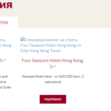
ия
УРОВ
 5+*
Four Seasons Hotel Hong Kong,
5+*
я для
Номера Peak View - от 620 USD (вкл. 2
oria
завтрака)
e Suite
ПОДРОБНЕЕ