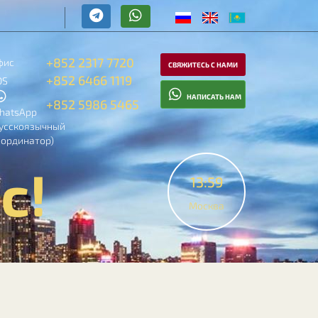
+852 2317 7720
фис
СВЯЖИТЕСЬ С НАМИ
+852 6466 1119
OS
НАПИСАТЬ НАМ
+852 5986 5465
hatsApp
русскоязычный
оординатор)
с!
13:59
Москва