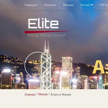
Главная
Гонконг
Макао
Китай
VIP с
А
18:59
Гонконг
/
/
Макао
Главная
Отели в Макао